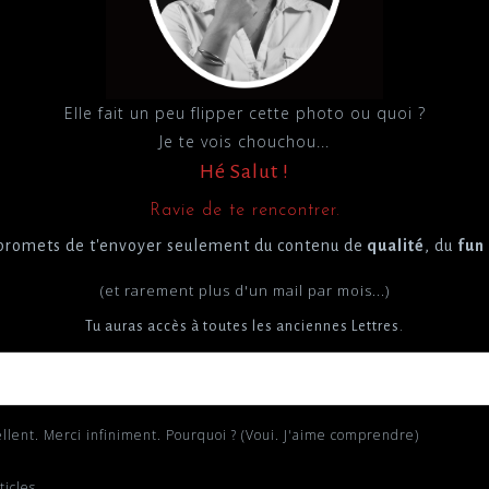
Elle fait un peu flipper cette photo ou quoi ?
Je te vois chouchou...
Hé Salut !
Ravie de te rencontrer.
e promets de t'envoyer seulement du contenu de
qualité
, du
fun
(et rarement plus d'un mail par mois...)
Tu auras accès à toutes les anciennes Lettres.
T'es chaud de recevoir de mes nouvelles ? Excellent. Merci infiniment. Pourquoi ? (Voui. J'aime comprendre)
ticles