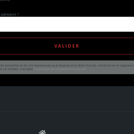
cisément ?
il les actualités et du site marielouvet.eu Je dispose d'un droit d'accès, rectification et suppr
nt sur valider
j'accepte
la politique de confidentialité du site
.
,