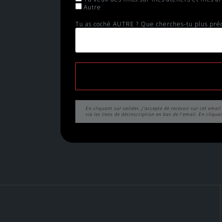
Autre
Tu as coché AUTRE ? Que cherches-tu plus pré
En cliquant sur valider, j'accepte de recevoir sur cet ema
via les liens de désinscription en bas de l'email. En cliqua