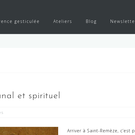
rence gesticulée
Ateliers
Blog
Newslette
nal et spirituel
es
Arriver à Saint-Remèze, c’est 