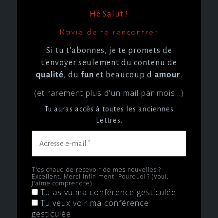
Hé Salut !
Ravie de te rencontrer.
Si tu t'abonnes, je te promets de
t'envoyer seulement du contenu de
qualité
, du
fun
et beaucoup d'
amour
.
(et rarement plus d'un mail par mois...)
Tu auras accès à toutes les anciennes
Lettres.
Adresse
e-
mail
*
T'es chaud de recevoir de mes nouvelles ?
Excellent. Merci infiniment. Pourquoi ? (Voui.
J'aime comprendre)
Tu as vu ma conférence gesticulée
Tu veux voir ma conférence
gesticulée