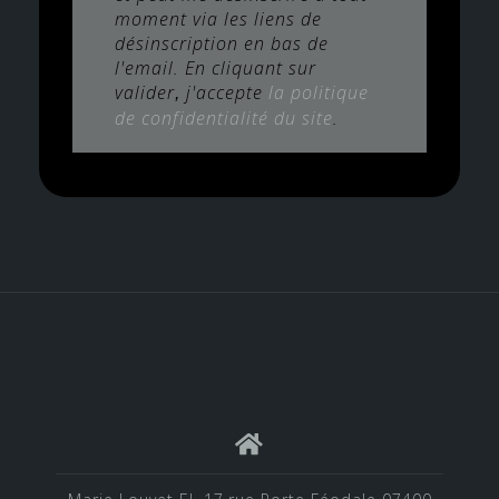
moment via les liens de
désinscription en bas de
l'email. En cliquant sur
valider
j'accepte
la politique
,
de confidentialité du site
.