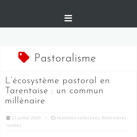
Skip
to
content
Pastoralisme
L’écosystème pastoral en
Tarentaise : un commun
millénaire
21 juillet 2020
Histoires collectives
,
Rencontres
rurales